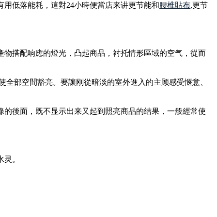
有用低落能耗，這對24小時便當店来讲更节能和
腰椎貼布
,更节
產物搭配响應的燈光，凸起商品，衬托情形區域的空气，從而
，使全部空間豁亮。要讓刚從暗淡的室外進入的主顾感受惬意、
條的後面，既不显示出来又起到照亮商品的结果，一般經常使
水灵。