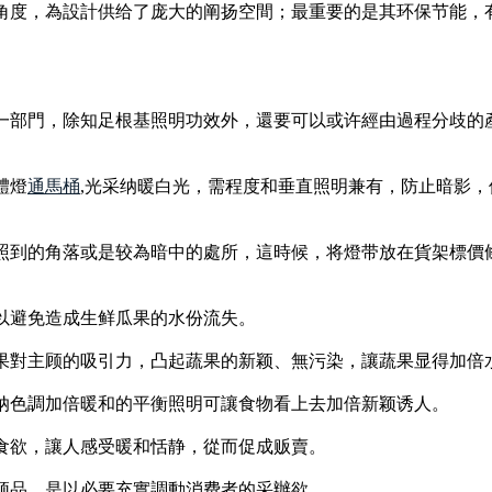
角度，為設計供给了庞大的阐扬空間；最重要的是其环保节能，
一部門，除知足根基照明功效外，還要可以或许經由過程分歧的
體燈
通馬桶
,光采纳暖白光，需程度和垂直照明兼有，防止暗影
照到的角落或是较為暗中的處所，這時候，将燈带放在貨架標價
以避免造成生鲜瓜果的水份流失。
果對主顾的吸引力，凸起蔬果的新颖、無污染，讓蔬果显得加倍
纳色調加倍暖和的平衡照明可讓食物看上去加倍新颖诱人。
食欲，讓人感受暖和恬静，從而促成贩賣。
须品，是以必要充實調動消费者的采辦欲。