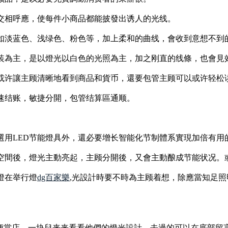
交相呼應，使每件小商品都能披發出诱人的光线。
如淡蓝色、浅绿色、粉色等，加上柔和的曲线，會收到意想不到
装為主，是以燈光以白色的光照為主，加之刚直的线條，也會見
或许讓主顾清晰地看到商品和貨币，還要包管主顾可以或许轻松
速结账，敏捷分開，包管结算區通顺。
選用LED节能燈具外，還必要增长智能化节制體系實現加倍有用
空間後，燈光主動亮起，主顾分開後，又會主動酿成节能状况。
燈在举行燈
dg百家樂
,光設計時要不時為主顾着想，除應當知足照
牌便當店，一块兒来来看看他們的燈光設計，去過的可以在底部留