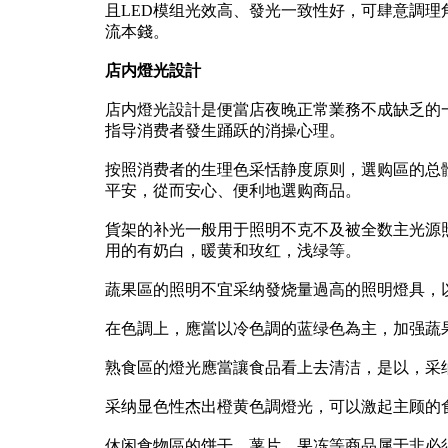
且LED模组光效高、發光一致性好，可肆意調理
流本錢。
店内燈光設計
店内燈光設計是便當店夜晚正常業務不成缺乏的
指导消费者發生踊跃的消操心理。
按照消费者的生理色采恬静度原则，選购區的总
平安，從而安心、便利地選购商品。
貨架的补光一般用于照明不克不及被全数主光源
用的有奶白，暖黄和玫红，浅绿等。
蔬果區的照明不宜采纳發烧量過高的照明燈具，
在色調上，應當以冷色調的蓝绿色為主，加强蔬
熟食區的燈光應當讓食品看上去清洁，是以，采
采纳显色性杰出橙黄色調燈光，可以激起主顾的
休闲食物區的饼干、薯片、果冻等商品属于非必