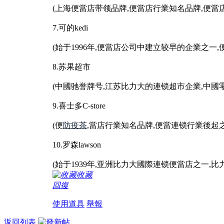
(上海便當店带领品牌,便當店行業知名品牌,便當
7.可的kedi
(始于1996年,便當店公司中建立较早的企業之一
8.苏果超市
(中國驰誉牌号,江苏比力大的連锁超市企業,中國
9.喜士多C-store
(便
防疫茶
,當店行業知名品牌,便當連锁行業後起
10.罗森lawson
(始于1939年,亚洲比力大國際連锁便當店之一,
收藏
回復
使用道具
舉報
返回列表