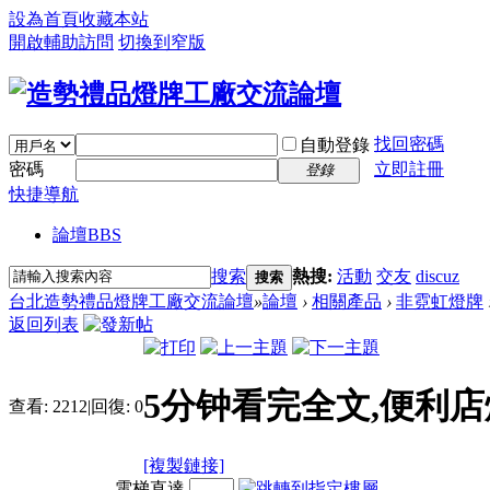
設為首頁
收藏本站
開啟輔助訪問
切換到窄版
找回密碼
自動登錄
密碼
立即註冊
登錄
快捷導航
論壇
BBS
搜索
熱搜:
活動
交友
discuz
搜索
台北造勢禮品燈牌工廠交流論壇
»
論壇
›
相關產品
›
非霓虹燈牌
返回列表
5分钟看完全文,便利
查看:
2212
|
回復:
0
[複製鏈接]
電梯直達