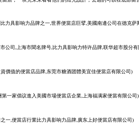
界比力具影响力品牌之一,世界便當店巨擘,美國南邊公司在德克萨斯州
上市公司,上海市聞名牌号,比力具影响力特许品牌,联华超市股分有
投資價值的便當店品牌,东莞市糖酒团體美宜佳便當店有限公司)
,亚洲第一家倡议進入美國市場便當店企業,上海福满家便當有限公司)
之一,便當店行業比力具影响力品牌,廣东上好便當店有限公司)