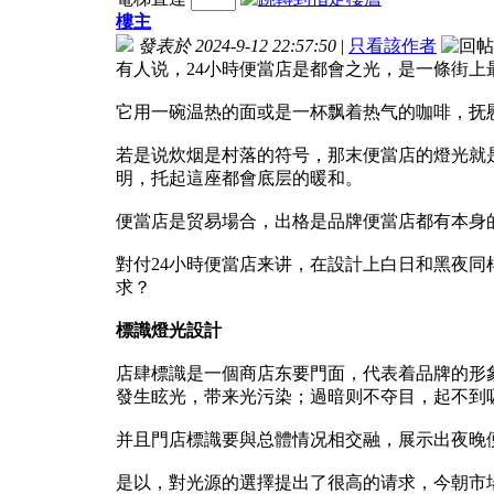
樓主
發表於 2024-9-12 22:57:50
|
只看該作者
有人说，24小時便當店是都會之光，是一條街
它用一碗温热的面或是一杯飘着热气的咖啡，抚
若是说炊烟是村落的符号，那末便當店的燈光就
明，托起這座都會底层的暖和。
便當店是贸易場合，出格是品牌便當店都有本身
對付24小時便當店来讲，在設計上白日和黑夜同
求？
標識燈光設計
店肆標識是一個商店东要門面，代表着品牌的形
發生眩光，带来光污染；過暗则不夺目，起不到
并且門店標識要與总體情况相交融，展示出夜晚
是以，對光源的選擇提出了很高的请求，今朝市