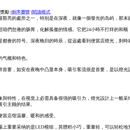
|
倒序瀏覽
|
閱讀模式
上最豁亮的處所之一，特别是在深夜，就像一個發光的岛屿，那末
慰咱們怠倦的肠胃，化解孤傲的情感。它把24小時不打烊的和顺
是都會的符号。深夜晚归的時辰，從远處看到便當店燈光，刹時就
的气概和特色。
样首要，如安在夜晚中凸显本身，吸引客流很是首要，是以燈光
象與特性，在视觉上必需具备很强的吸引力，燈光設計上一般采
吸引主顾的结果。
便當店馆温馨、暖和的感受。
場上重要采纳的是LED模组，其體积小巧，重量轻，可以轻松地