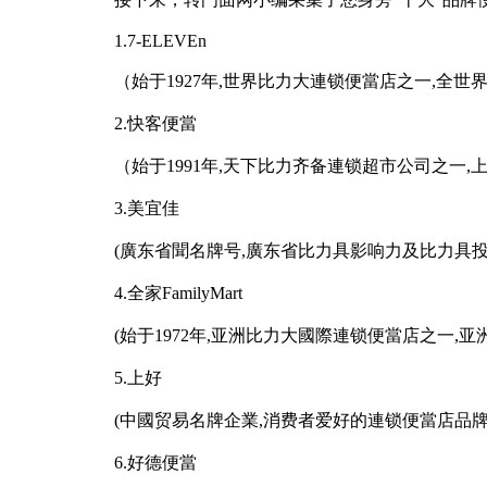
1.7-ELEVEn
（始于1927年,世界比力大連锁便當店之一,全世
2.快客便當
（始于1991年,天下比力齐备連锁超市公司之一,
3.美宜佳
(廣东省聞名牌号,廣东省比力具影响力及比力具
4.全家FamilyMart
(始于1972年,亚洲比力大國際連锁便當店之一
5.上好
(中國贸易名牌企業,消费者爱好的連锁便當店品牌
6.好德便當