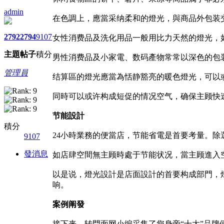
admin
在色調上，應當采纳柔和的燈光，與商品外包装
2792
2794
9107
女性消费品及洗化用品一般用比力天然的燈光，
主題
帖子
積分
男性消费品及小家電、数码產物常常以深色的包
管理員
结算區的燈光應當為恬静豁亮的暖色燈光，可以
同時可以或许构成短促的情况空气，确保主顾快
节能設計
積分
24小時業務的便當店，节能省電是首要考量。除
9107
發消息
如店肆空間無主顾時處于节能状况，當主顾進入
以是说，燈光設計是店面設計的首要构成部門，
响。
案例阐發
接下来，转門面网小编采集了您身旁“十大”品