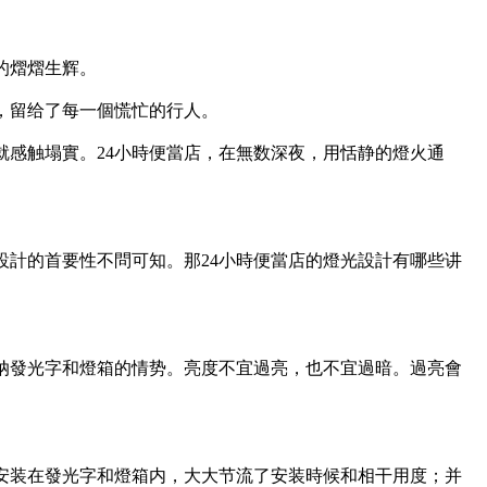
的熠熠生辉。
，留给了每一個慌忙的行人。
感触塌實。24小時便當店，在無数深夜，用恬静的燈火通
設計的首要性不問可知。那24小時便當店的燈光設計有哪些讲
纳發光字和燈箱的情势。亮度不宜過亮，也不宜過暗。過亮會
安装在發光字和燈箱内，大大节流了安装時候和相干用度；并