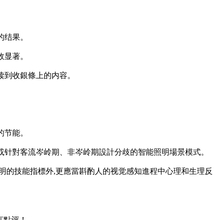
的结果。
效显著。
读到收銀條上的内容。
的节能。
或针對客流岑岭期、非岑岭期設計分歧的智能照明場景模式。
明的技能指標外,更應當斟酌人的视觉感知進程中心理和生理反
言點评！