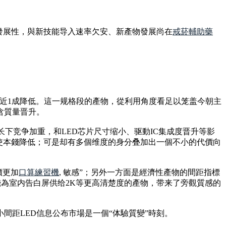
的發展性，與新技能导入速率欠安、新產物發展尚在
戒菸輔助藥
。
半年也有近1成降低。這一规格段的產物，從利用角度看足以笼盖今朝主
含質量晋升。
下竞争加重，和LED芯片尺寸缩小、驱動IC集成度晋升等影
使本錢降低；可是却有多個维度的身分叠加出一個不小的代價向
價更加
口算練習機
, 敏感”；另外一方面是經濟性產物的間距指標
本錢為室内告白屏供给2K等更高清楚度的產物，带来了旁觀質感的
間距LED信息公布市場是一個“体驗質變”時刻。