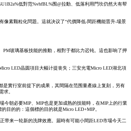
B2a%低對范%vhfBL%围@拉動、低落利用門坎仍然大有帮
有像素颗粒化問題。這就决议了“代價降低-間距機能晋升-場景
FT技能、PM玻璃基板技能的推動，相對于都比力迟钝。這也影响了押
cro LED晶圆項目大幅计提丧失；三安光電Micro LED湖北項
，大大都是實行室前提下的成果，其間隔在范围量產線上复刻，另有
的需求。
市場今朝必要MIP、MIP也是更加成熟的技能時，在MIP上的行業
的的：這個標的目的就是Micro LED+MIP。
并真正带来一轮新的洗牌效應。届時有可能小間距LED市場今天二