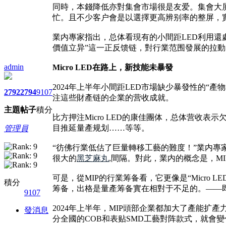
同時，本錢降低亦對集會市場很是友爱。集會大屏的
忙。且不少客户會是以選擇更高辨别率的整屏，
業内專家指出，总体看現有的小間距LED利用還
價值立异”這一正反馈链，對行業范围發展的拉
admin
Micro LED在路上，新技能未暴發
2024年上半年小間距LED市場缺少暴發性的“產
2792
2794
9107
注這些財產链的企業的营收成就。
主題
帖子
積分
比方押注Micro LED的康佳團体，总体营收表示欠
目推延量產规划……等等。
管理員
“彷佛行業低估了巨量轉移工藝的難度！”業内專家
很大的
黑芝麻丸
,間隔。對此，業内的概念是，M
可是，從MIP的行業筹备看，它更像是“Micro
積分
筹备，出格是量產筹备實在相對于不足的。——即，“
9107
2024年上半年，MIP頭部企業都加大了產能扩
發消息
分全國的COB和表贴SMD工藝對阵款式，就會變