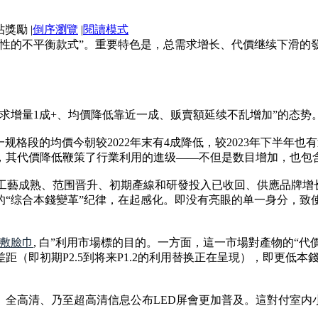
|
倒序瀏覽
|
閱讀模式
“布局性的不平衡款式”。重要特色是，总需求增长、代價继续下滑
总需求增量1成+、均價降低靠近一成、贩賣額延续不乱增加”的态势
。這一规格段的均價今朝较2022年末有4成降低，较2023年下
，其代價降低鞭策了行業利用的進级——不但是数目增加，也包
工藝成熟、范围晋升、初期產線和研發投入已收回、供應品牌增长
的“综合本錢變革”纪律，在起感化。即没有亮眼的单一身分，致
敷臉巾
, 白”利用市場標的目的。一方面，這一市場對產物的“代
距（即初期P2.5到将来P1.2的利用替换正在呈現），即更低
全高清、乃至超高清信息公布LED屏會更加普及。這對付室内小