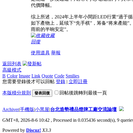
代價降幅。
综上所述，2024年上半年小間距LED行業“過
如下產物上，延续下“先手棋”，筹备“将来產能”
雨前的半晌安定”。
收藏
回復
使用道具
舉報
返回列表
高級模式
B
Color
Image
Link
Quote
Code
Smilies
您需要登錄後才可以回帖
登錄
|
立即註冊
本版積分規則
回帖後跳轉到最後一頁
發表回復
Archiver
|
手機版
|
小黑屋
|
台北造勢禮品燈牌工廠交流論壇
GMT+8, 2026-8-6 10:42
, Processed in 0.035436 second(s), 9 queries
Powered by
Discuz!
X3.3