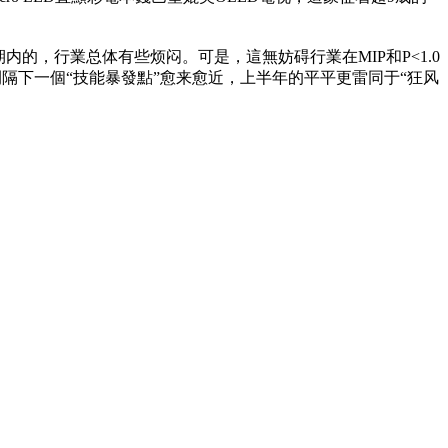
内的，行業总体有些烦闷。可是，這無妨碍行業在MIP和P<1.0
間隔下一個“技能暴發點”愈来愈近，上半年的平平更雷同于“狂风