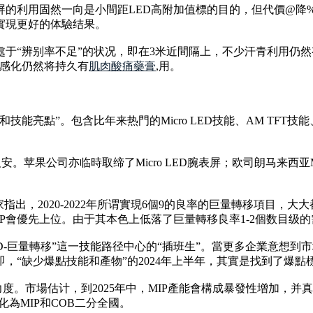
利用固然一向是小間距LED高附加值標的目的，但代價@降%U1
實現更好的体驗结果。
處于“辨别率不足”的状况，即在3米近間隔上，不少汗青利用仍然
動感化仍然将持久有
肌肉酸痛藥膏
,用。
物和技能亮點”。包含比年来热門的Micro LED技能、AM T
安。苹果公司亦临時取缔了Micro LED腕表屏；欧司朗马来西亚Mi
指出，2020-2022年所谓實現6個9的良率的巨量轉移項目
IP會優先上位。由于其本色上低落了巨量轉移良率1-2個数目级
 LED-巨量轉移”這一技能路径中心的“插班生”。當更多企業意想到
缺少爆點技能和產物”的2024年上半年，其實是找到了爆點標的目
產力度。市場估计，到2025年中，MIP產能會構成暴發性增加，
化為MIP和COB二分全國。