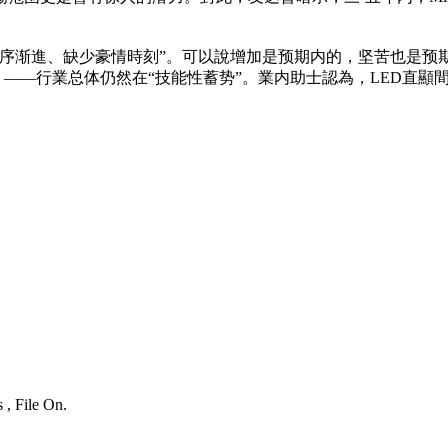
于循序渐進、缺少豪情時刻”。可以說增加是预期内的，坚苦也是预期
。——行業总体仍然在“技能性蓄势”。業内助士認為，LED直顯
 , File On.