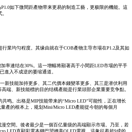
将為P1.0如下微間距產物带来更易的制造工藝，更极限的機能。這
式。
，远超行業均匀程度。其缘由就在于COB產物主导市場在P1.2及其如
复合增加率連结在30%。這一增幅将顯著高于小間距LED市場的平手
可能已進入不成逆的萎缩通道。
：其一新技能加持更多、其二代價本錢變革更多、其三是潜伏利用
P等高端、新技能標的目的结構產能是行業頭部企業重要竞争點。
出格是MIP技能带来的“Micro LED”可能性，正在增长
量產的根本上，规划Mini/Micro LED產能從今朝的每個月
的成漫空間。後者最少是一個百亿量级的高端顯示市場。乃至，若
o LED直顯彩電本錢巴望媲美OLED電视，這象征着超9成的