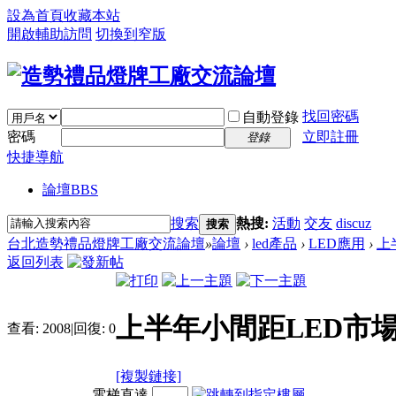
設為首頁
收藏本站
開啟輔助訪問
切換到窄版
找回密碼
自動登錄
密碼
立即註冊
登錄
快捷導航
論壇
BBS
搜索
熱搜:
活動
交友
discuz
搜索
台北造勢禮品燈牌工廠交流論壇
»
論壇
›
led產品
›
LED應用
›
上
返回列表
上半年小間距LED市
查看:
2008
|
回復:
0
[複製鏈接]
電梯直達