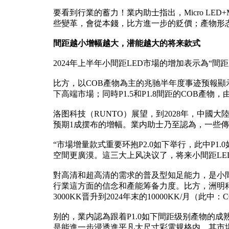
要看到行業的蓄力！業内助士指出，Micro LE
些變革，會從本錢，比方進一步的贬價；產物形
間距越小增幅越大，潜能越大的将来款式
2024年上半年小間距LED市場的增加表示為“
比方，以COB產物為主的兆驰半年度事迹预報顯示，营
下高端市場；同時P1.5和P1.8間距的COB產
洛图科技（RUNTO）展望，到2028年，中國大陸
预期1成摆布的增幅。業内助士乃至認為，一些傳统
“市場增量款式重要环抱P2.0如下举行，此中P
空間更廣漠。這三大上风决议了，将来小間距LE
對高清和超高清的需求的普及型知足能力，是小間距
行業這方面的信念和產能筹备力度。比方，洲明科技在Min
3000KK晋升到2024年末的10000KK/月（此中：C
别的，業内認為跟着P1.0如下間距级别產物的
是能進一步浸透進平凡大尺寸彩電规格内，其市場范