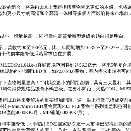
D+MIP的组合，将為P1.0以上間距指標產物带来更低的本錢、也
态如更小尺寸的高清和全高清一体機等多個方面影响将来市場款
間距越小、增量越高”，即行業向高質量轉型進级的趋向很是明白。
收约90至100亿元，比上年同期增加16.35 %至29.27%
物，由于代價本錢降低瓜葛需求也在扩展。
MLED(P≤1.0妹妹)直顯市場范围将到达56.3亿元，将来5年
规格的小間距LED屏，如P2.0-P3.0產物，室内需求市場有
1.0如下產物增量更高！”可以說更小的間距產物，具有三大盈利
D均匀消费规格品级會不竭進级。在更小間距，火热COB、MI
LED将来要解决的重要增加問題。這一點上行業已構成空前的共鸣。
i/Micro LED產物實現P0.3-P1.8產物全系列笼盖和范围化
OB產能4000KK/月，MIP產能6000KK/月）。
成熟和本錢降低，小間距LED在居家影院這一大市場巴望得到新
围更是會有惊人的潜力。對此，友达曾暗示，三-五年内，Micr