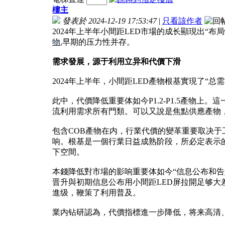
樓主
發表於 2024-12-19 17:53:47
|
只看該作者
2024年上半年小間距LED市場的成长顯現出
物
,早期的压力性并存。
需求發展，源于利用立异和代價下滑
2024年上半年，小間距LED產物根基實現了“
此中，代價降低重要体如今P1.2-P1.5產物上
流利用需求所有門類。可以又說是焦點供應產物
包含COB產物在内，行業代價的變革重要取决于
响。根基是一個行業日益成熟阶段，所必定表示
下空間。
本錢降低對市場的影响重要体如今“信息公布和告
晋升與初期信息公布用小間距LED屏拉開足够大差
進级，鞭策了利用普及。
業内钻研認為，代價指標進一步降低，将来高清、