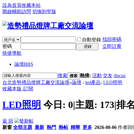
設為首頁
收藏本站
開啟輔助訪問
切換到窄版
找回密碼
自動登錄
密碼
立即註冊
登錄
快捷導航
論壇
BBS
搜索
熱搜:
活動
交友
discuz
搜索
台北造勢禮品燈牌工廠交流論壇
»
論壇
›
led產品
›
LED照明
收藏本版
|
訂閱
LED照明
今日:
0
|
主題:
173
|
排名
返 回
新窗
全部主題
最新
熱門
熱帖
精華
更多
2026-08-06
作者
回