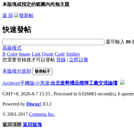
本版塊或指定的範圍內尚無主題
返 回
快速發帖
還可輸入
80
高級模式
B
Color
Image
Link
Quote
Code
Smilies
您需要登錄後才可以發帖
登錄
|
立即註冊
本版積分規則
發表帖子
Archiver
|
手機版
|
小黑屋
|
台北造勢禮品燈牌工廠交流論壇
GMT+8, 2026-8-7 15:33
, Processed in 0.026883 second(s), 6 queries
Powered by
Discuz!
X3.3
© 2001-2017
Comsenz Inc.
返回頂部
返回版塊