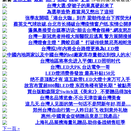
台灣大選:穿裙子的果真硬起来了
為選举造势 蔡當局又憋出了這招
张學友開唱「港台大咖」到齐 梁朝伟坐台下挥荧光棒
蔡英文气球吹破,台北市长捅破台灣疫情窗户纸,实情公開
蓬佩奥接受台媒專访说“能去台灣會很棒”,網友怒
台灣一新冠患者持棍大闹醫院后逃离 警方展開搜
台灣燈會主燈＂腾蛟启盛＂ 打破传统禁忌亮相蛇
台灣拟3年内将全台路燈更换為LED燈
中國内地两家以及中國台灣的led廠家库存量都达到惊人的水平 
台灣地區将率先进入平價LED照明时代
台灣LED大PK 台达電争一哥
LED燈消费券發放 最高补贴150元
绝不是顶配才有 這五款带LED大燈十来万可入手
故宫布置超800颗LED燈 东西角楼有望长期＂被點
買台版動森限定Switch送《美末2》 不要贈品得加
台灣名品博览會:不出天津尝遍台灣美食
這几天,台灣人见面的第一句话不是問新年好,而是…
郑州台灣自由行第一人昨日起飞 收到意外礼物
惠州:中國黄金促销贈品竟是三我產品?
上海礼品展携海量礼贈品,助你备战销售旺季
下一頁 »