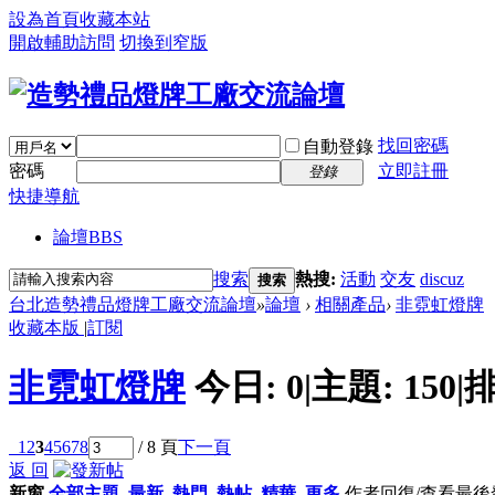
設為首頁
收藏本站
開啟輔助訪問
切換到窄版
找回密碼
自動登錄
密碼
立即註冊
登錄
快捷導航
論壇
BBS
搜索
熱搜:
活動
交友
discuz
搜索
台北造勢禮品燈牌工廠交流論壇
»
論壇
›
相關產品
›
非霓虹燈牌
收藏本版
|
訂閱
非霓虹燈牌
今日:
0
|
主題:
150
|
排
1
2
3
4
5
6
7
8
/ 8 頁
下一頁
返 回
新窗
全部主題
最新
熱門
熱帖
精華
更多
作者
回復/查看
最後