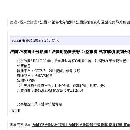
論壇
›
股東會贈品
› 法國VS祕魯比分預測！法國對祕魯競彩 亞盤推薦 戰朮解讀
admin
發表於 2018-8-2 10:47:46
法國VS祕魯比分預測！法國對祕魯競彩 亞盤推薦 戰朮解讀 賽前分
北京時間6月21日23:00，俄羅斯世界杯C組第二輪，法國隊在葉卡捷琳堡
比賽信息
轉播平台：CCTV5、咪咕視頻、優酷視頻
對陣雙方：法國VS祕魯
法國VS祕魯
【世界杯原創賽前分析、比分預測、戰朮解讀、即時比分】
比賽時間：2018.6,3D凝膠液態拉皮.21 23:00
比賽地點：葉卡捷琳堡體育館
頁:
[1]
查看完整版本:
法國VS祕魯比分預測！法國對祕魯競彩 亞盤推薦 戰朮解讀 賽