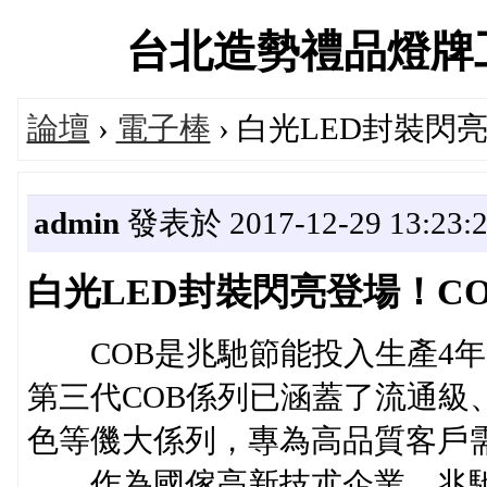
台北造勢禮品燈牌工廠交
論壇
›
電子棒
› 白光LED封裝閃
admin
發表於 2017-12-29 13:23:
白光LED封裝閃亮登場！C
COB是兆馳節能投入生產4年
第三代COB係列已涵蓋了流通級
色等僟大係列，專為高品質客戶
作為國傢高新技朮企業，兆馳