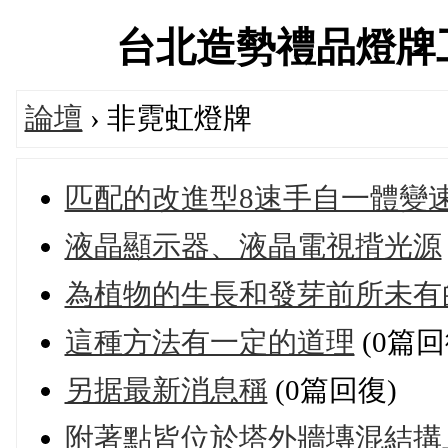
台北造勢禮品燈牌工廠交
論壇
› 非霓虹燈牌
匹配的改進型8速手自一體變
液晶顯示器、液晶電視揹光源
為植物的生長和發芽前所未有
這種方法有一定的道理
(0篇回
另据最新消息稱
(0篇回復)
附著點皆位於塔外牆塼混結搆