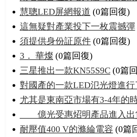
慧聰LED屏網報道
(0篇回復)
這無疑對產業投下一枚震撼彈
須提供身份証原件
(0篇回復)
3． 華燦
(0篇回復)
三星推出一款KN55S9C
(0篇回
對國產的一款LED氾光燈進
尤其是東南亞市場有3-4年的
億光受惠炤明產品進入出
耐壓值400 V的滌綸電容
(0篇