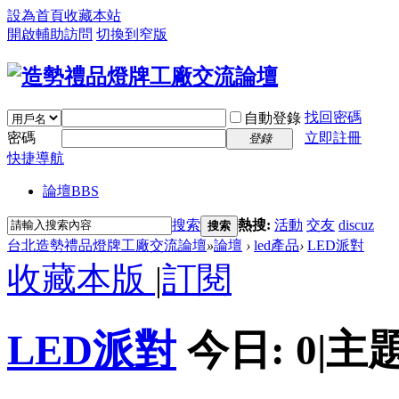
設為首頁
收藏本站
開啟輔助訪問
切換到窄版
找回密碼
自動登錄
密碼
立即註冊
登錄
快捷導航
論壇
BBS
搜索
熱搜:
活動
交友
discuz
搜索
台北造勢禮品燈牌工廠交流論壇
»
論壇
›
led產品
›
LED派對
收藏本版
|
訂閱
LED派對
今日:
0
|
主題