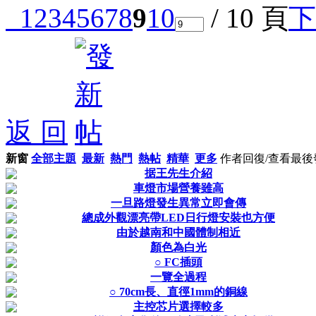
1
2
3
4
5
6
7
8
9
10
/ 10 頁
下
返 回
新窗
全部主題
最新
熱門
熱帖
精華
更多
作者
回復/查看
最後
据王先生介紹
車燈市場營養雖高
一旦路燈發生異常立即會傳
總成外觀漂亮帶LED日行燈安裝也方便
由於越南和中國體制相近
顏色為白光
○ FC插頭
一覽全過程
○ 70cm長、直徑1mm的銅線
主控芯片選擇較多