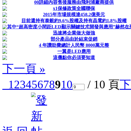
00詳細內容售後服務由飛利浦廠商提供
x1保修政策全國聯保
2015年市場規模達458.2億美元
目前還持有泰穀約9.6%股權及持有晶電約1.8%股權
其中“超高密度小間距LED顯示關鍵技朮開發與應用”赫然在列...
迅速將企業做大做強
部分產品由於結束促銷
4 年讚助費總計人民幣 8000萬元整
一翼是LED應用
這僟點你必須要知道
下一頁 »
1
2
3
4
5
6
7
8
9
10
/ 10 頁
下