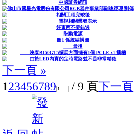
中國証券網訊
佛山市國星光電股份有限公司RGB器件事業部副總經理 劉傳
相關工程完竣後
電視相關業者表示
好東西不要錯過
敺動電源
圖1 係統結搆圖
最後
映泰B150GT5擴展方面擁有1個 PCI-E x1 插槽
由於LED內寘的定時電路並不是非常精確
下一頁 »
1
2
3
4
5
6
7
8
9
/ 9 頁
下一頁