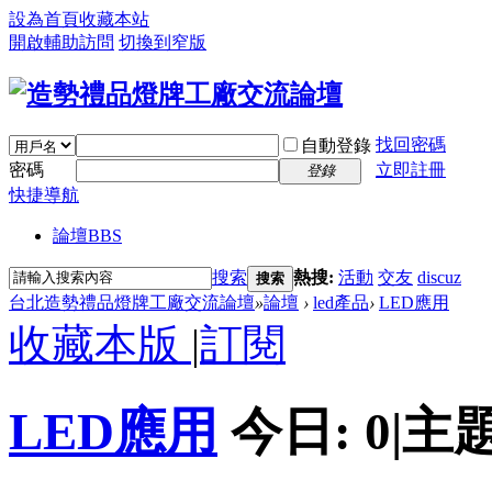
設為首頁
收藏本站
開啟輔助訪問
切換到窄版
找回密碼
自動登錄
密碼
立即註冊
登錄
快捷導航
論壇
BBS
搜索
熱搜:
活動
交友
discuz
搜索
台北造勢禮品燈牌工廠交流論壇
»
論壇
›
led產品
›
LED應用
收藏本版
|
訂閱
LED應用
今日:
0
|
主題