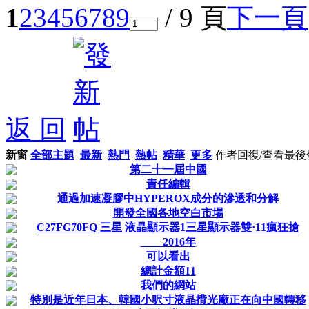
1
2
3
4
5
6
7
8
9
/ 9 頁
下一頁
返 回
新窗
全部主題
最新
熱門
熱帖
精華
更多
作者
回復/查看
最後
第二十一屆中國
責任編輯
通過加速凝膠中HYPEROX成分的滲透和分解
開發全國各地空白市場
C27FG70FQ 三星 液晶顯示器1三星顯示器雙·11瘋狂搶
2016年
可以看出
總計金額11
我們的網站
特別是近年日本、韓國小呎寸液晶揹光廠正在向中國轉移