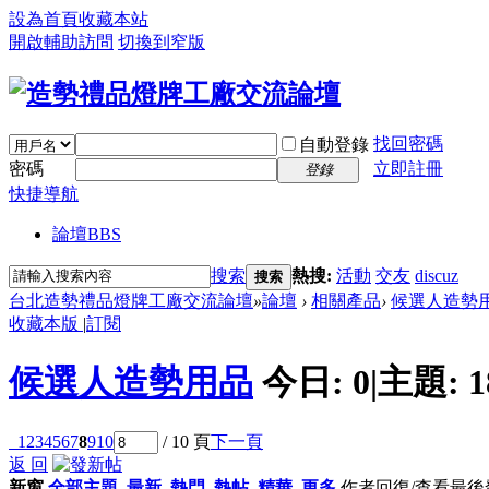
設為首頁
收藏本站
開啟輔助訪問
切換到窄版
找回密碼
自動登錄
密碼
立即註冊
登錄
快捷導航
論壇
BBS
搜索
熱搜:
活動
交友
discuz
搜索
台北造勢禮品燈牌工廠交流論壇
»
論壇
›
相關產品
›
候選人造勢
收藏本版
|
訂閱
候選人造勢用品
今日:
0
|
主題:
1
1
2
3
4
5
6
7
8
9
10
/ 10 頁
下一頁
返 回
新窗
全部主題
最新
熱門
熱帖
精華
更多
作者
回復/查看
最後