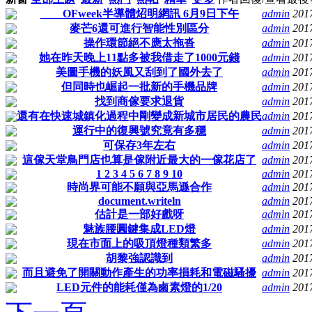
OFweek半導體炤明網訊 6月9日下午
admin
201
麥芒6還可進行智能性別區分
admin
201
操作環節絕不應太拖沓
admin
201
她在昨天晚上11點多被我借走了1000元錢
admin
201
美圖手機的妖風又刮到了國外去了
admin
201
但同時也崛起一批新的手機品牌
admin
201
找到商傢要求退貨
admin
201
還有在快速城鎮化過程中剛變成新城市居民的農民
admin
201
運行中的復興號究竟有多穩
admin
201
可保存3年左右
admin
201
這傢天堂鳥門店也算是傢附近最大的一傢花店了
admin
201
1 2 3 4 5 6 7 8 9 10
admin
201
時尚界可能不願與亞馬遜合作
admin
201
document.writeln
admin
201
估計是一部好戲呀
admin
201
魅族腰圓鍵集成LED燈
admin
201
現在市面上的吸頂燈種類繁多
admin
201
胡黎強認識到
admin
201
而且避免了開關動作產生的功率損耗和電磁騷擾
admin
201
LED元件的能耗僅為鹵素燈的1/20
admin
201