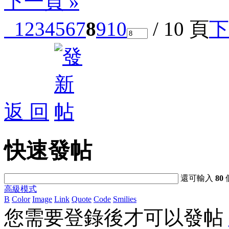
下一頁 »
1
2
3
4
5
6
7
8
9
10
/ 10 頁
下
返 回
快速發帖
還可輸入
80
高級模式
B
Color
Image
Link
Quote
Code
Smilies
您需要登錄後才可以發帖